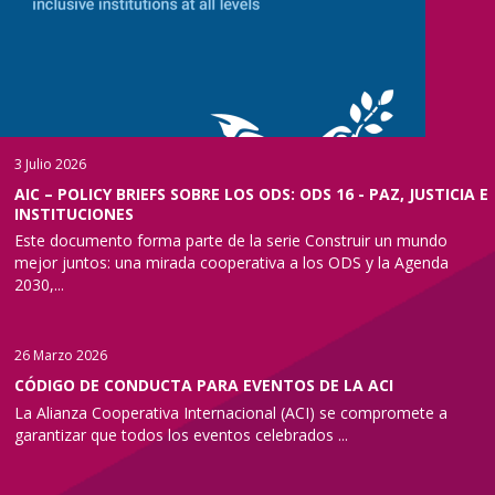
3 Julio 2026
AIC – POLICY BRIEFS SOBRE LOS ODS: ODS 16 - PAZ, JUSTICIA E
INSTITUCIONES
Este documento forma parte de la serie Construir un mundo
mejor juntos: una mirada cooperativa a los ODS y la Agenda
2030,...
26 Marzo 2026
CÓDIGO DE CONDUCTA PARA EVENTOS DE LA ACI
La Alianza Cooperativa Internacional (ACI) se compromete a
garantizar que todos los eventos celebrados ...