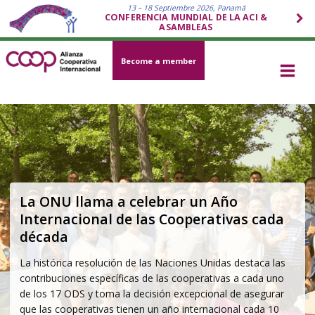
13 – 18 Septiembre 2026, Panamá
CONFERENCIA MUNDIAL DE LA ACI &
ASAMBLEAS
Become a member
Estrategia de la ACI 2026–2030:
Practicar, Promover y Proteger
Basada en la Identidad Cooperativa y elaborada a través de
un proceso participativo global, la estrategia describe cómo
el movimiento cooperativo responderá a los desafíos más
urgentes de la actualidad - económicos, sociales,