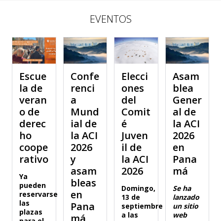
EVENTOS
Escue
Confe
Elecci
Asam
la de
renci
ones
blea
veran
a
del
Gener
o de
Mund
Comit
al de
derec
ial de
é
la ACI
ho
la ACI
Juven
2026
coope
2026
il de
en
rativo
y
la ACI
Pana
asam
2026
má
Ya
bleas
pueden
Domingo,
Se ha
en
reservarse
13 de
lanzado
las
Pana
septiembre
un sitio
plazas
a las
web
má
para el