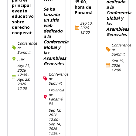
15:00,
dedicado
principal
hora de
a la
Se ha
evento
Panamá
Conferencia
lanzado
educativo
Global y
un sitio
sobre
Sep 13,
las
web
derecho
2026
Asambleas
dedicado
12:00
cooperat
Generales
a la
Conferencia
Conference
Conference
Global y
or
or
Summit
las
Summit
Asambleas
, HR
Sep 15,
Generales
2026
Ago 23,
12:00
2026
Conference
12:00
-
or
Ago 28,
Summit
2026
12:00
Provincia
de
Panamá,
PA
Sep 13,
2026
12:00
-
Sep 14,
2026
12:00
-