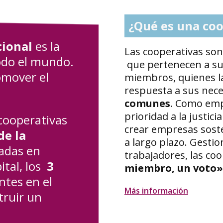
¿Qué es una coo
cional
es la
Las cooperativas so
odo el mundo.
que pertenecen a su
omover el
miembros, quienes l
respuesta a sus nec
comunes
. Como emp
prioridad a la justici
 cooperativas
crear empresas sost
de la
a largo plazo. Gesti
adas en
trabajadores, las coo
ital, los
3
miembro, un voto»
tes en el
Más información
truir un