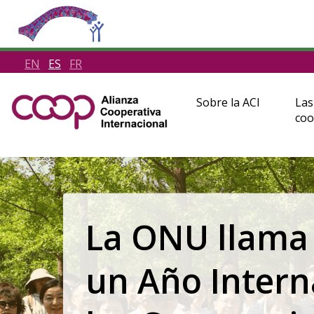
EN
ES
FR
Sobre la ACI
Las
coo
Estrategia 
2030: Pract