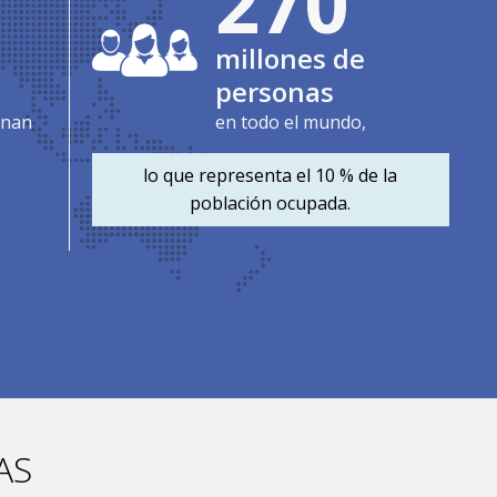
278
millones de
personas
onan
en todo el mundo,
lo que representa el 10 % de la
población ocupada.
AS