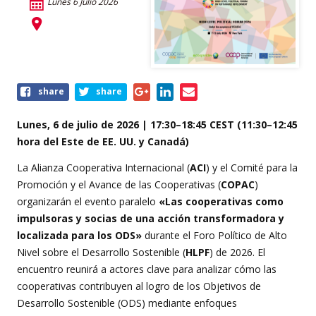
Lunes 6 Julio 2026
Share
share
share
this
event
Lunes, 6 de julio de 2026 | 17:30–18:45 CEST (11:30–12:45
hora del Este de EE. UU. y Canadá)
La Alianza Cooperativa Internacional (
ACI
) y el Comité para la
Promoción y el Avance de las Cooperativas (
COPAC
)
organizarán el evento paralelo
«Las cooperativas como
impulsoras y socias de una acción transformadora y
localizada para los ODS»
durante el Foro Político de Alto
Nivel sobre el Desarrollo Sostenible (
HLPF
) de 2026. El
encuentro reunirá a actores clave para analizar cómo las
cooperativas contribuyen al logro de los Objetivos de
Desarrollo Sostenible (ODS) mediante enfoques