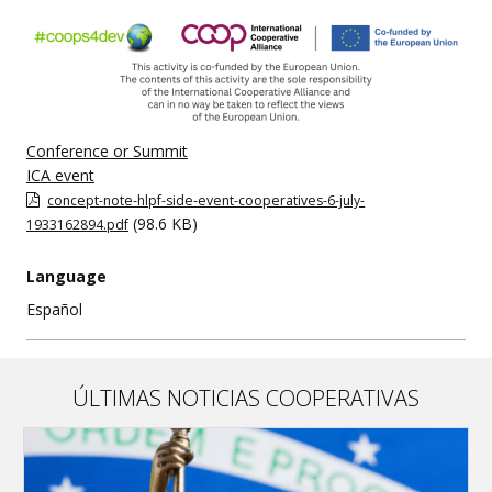
Conference or Summit
ICA event
concept-note-hlpf-side-event-cooperatives-6-july-
(98.6 KB)
1933162894.pdf
Language
Español
ÚLTIMAS NOTICIAS COOPERATIVAS