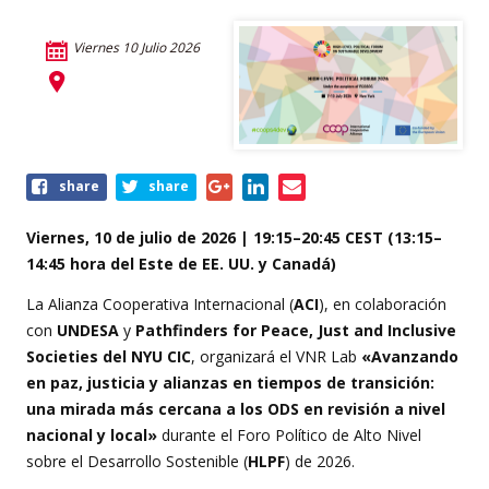
Viernes 10 Julio 2026
Share
share
share
this
event
Viernes, 10 de julio de 2026 | 19:15–20:45 CEST (13:15–
14:45 hora del Este de EE. UU. y Canadá)
La Alianza Cooperativa Internacional (
ACI
), en colaboración
con
UNDESA
y
Pathfinders for Peace, Just and Inclusive
Societies del NYU CIC
, organizará el VNR Lab
«Avanzando
en paz, justicia y alianzas en tiempos de transición:
una mirada más cercana a los ODS en revisión a nivel
nacional y local»
durante el Foro Político de Alto Nivel
sobre el Desarrollo Sostenible (
HLPF
) de 2026.