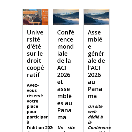
Unive
Confé
Asse
rsité
rence
mblé
d’été
mond
e
sur le
iale
génér
droit
de la
ale de
coopé
ACI
l’ACI
ratif
2026
2026
et
au
Avez-
asse
Pana
vous
mblé
ma
réservé
votre
es au
place
Un site
Pana
pour
web
ma
participer
dédié à
à
la
l’édition 2026
Un site
Conférence