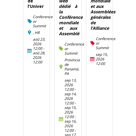
de
web
mondiale
l’Univer
dédié à
et aux
la
Assemblées
Conference
Conférence
générales
or
mondiale
de
Summit
et aux
l’Alliance
, HR
Assemblé
Conference
aoû 23,
or
2026
Conference
Summit
12:00
-
or
aoû 28,
Summit
sep 15,
2026
2026
Provincia
12:00
12:00
de
Panamá,
PA
sep 13,
2026
12:00
-
sep 14,
2026
12:00
-
sep 15,
2026
12:00
-
sep 16,
2026
12:00
-
sep 17,