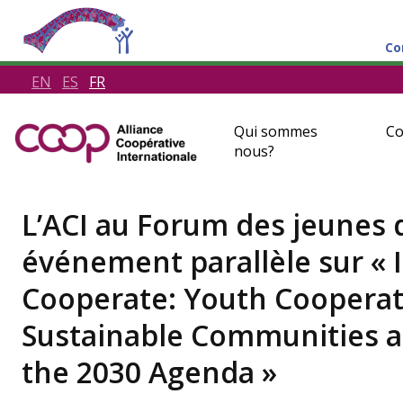
Co
EN
ES
FR
Qui sommes
Co
nous?
L’ACI au Forum des jeunes 
événement parallèle sur « 
Cooperate: Youth Cooperati
Sustainable Communities a
the 2030 Agenda »