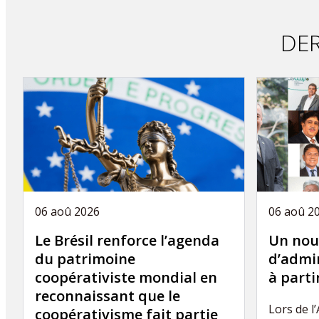
article
DER
06 aoû 2026
06 aoû 2
Le Brésil renforce l’agenda
Un nou
du patrimoine
d’admin
coopérativiste mondial en
à part
reconnaissant que le
Lors de l
coopérativisme fait partie