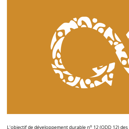
o
L'objectif de développement durable n
12 (ODD 12) des 