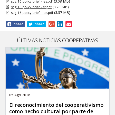
(3.08 MB)
sdg_16_policy_brief_-_es.pdf
(3.28 MB)
sdg_16_policy_brief_-_fr.pdf
(3.37 MB)
sdg_16_policy_brief_-_en.pdf
Share
share
share
this
article
ÚLTIMAS NOTICIAS COOPERATIVAS
05 Ago 2026
El reconocimiento del cooperativismo
como hecho cultural por parte de