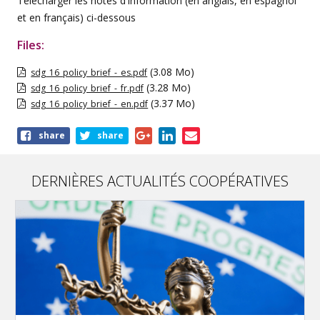
Télécharger les notes d'information (en anglais, en espagnol
et en français) ci-dessous
Files:
(3.08 Mo)
sdg_16_policy_brief_-_es.pdf
(3.28 Mo)
sdg_16_policy_brief_-_fr.pdf
(3.37 Mo)
sdg_16_policy_brief_-_en.pdf
Share
share
share
this
article
DERNIÈRES ACTUALITÉS COOPÉRATIVES