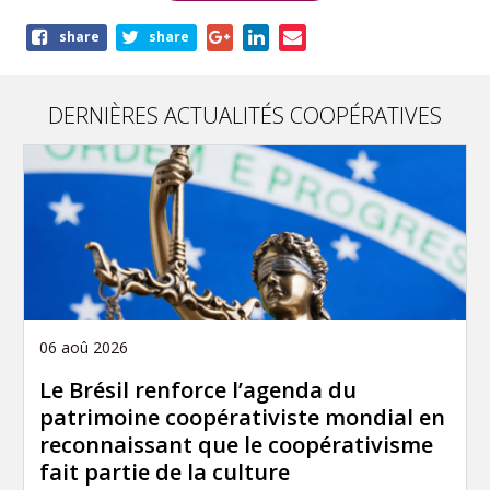
Share
share
share
this
page
DERNIÈRES ACTUALITÉS COOPÉRATIVES
06 aoû 2026
Le Brésil renforce l’agenda du
patrimoine coopérativiste mondial en
reconnaissant que le coopérativisme
fait partie de la culture