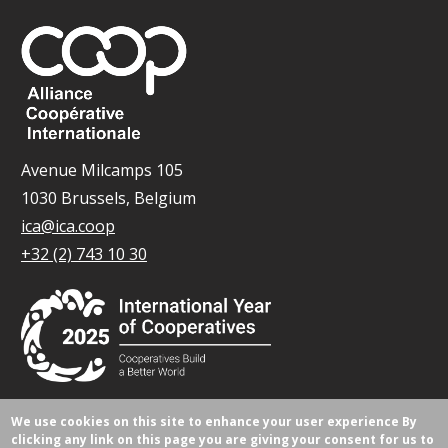
Avenue Milcamps 105
1030 Brussels, Belgium
ica@ica.coop
+32 (2) 743 10 30
We use cookies on this site to enhance your user experience
By
© Tous droits réservés 2026.
clicking any link on this page you are giving your consent for us to