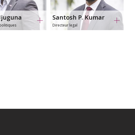
Njuguna
Santosh P. Kumar
juguna(at)ica.coop
Kumar(at)ica.coop
politiques
Directeur legal