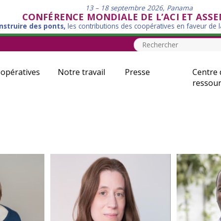
13 – 18 septembre 2026, Panama
CONFÉRENCE MONDIALE DE L’ACI ET ASS
nstruire des ponts,
les contributions des coopératives en faveur de 
opératives
Notre travail
Presse
Centre 
ressour
uarrella
Gretchen Hacquard
J
eur général et
Directrice d’adhésion
ns statutaires