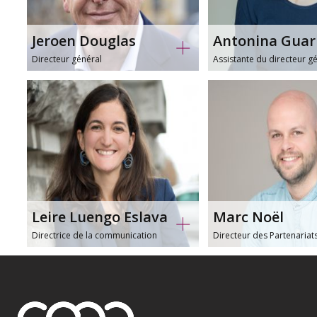
guarrella(at
+32 (0) 2 
Jeroen Douglas
Antonina Guar
douglas(at)ica.coop
ica_
Directeur général
Leire Luengo Eslava
Ma
Directrice de la communication
Directeur des
Leire Luengo Eslava
Marc Noël
luengo(at)ica.coop
noel(at
Directrice de la communication
Directeur des Partenariat