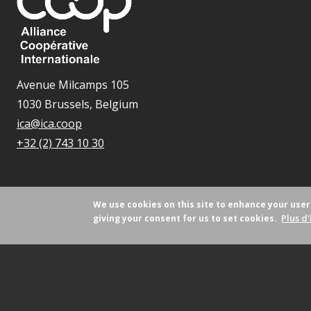
Avenue Milcamps 105
1030 Brussels, Belgium
ica@ica.coop
+32 (2) 743 10 30
We use cookies on this site to enhance your use
Plus d'
giving your consent for us to set cookies.