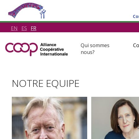
Co
EN
ES
FR
Qui sommes
Co
nous?
NOTRE EQUIPE
Jeroen Douglas
Antonina G
Directeur général
Assistante du direct
secrétaire des réunio