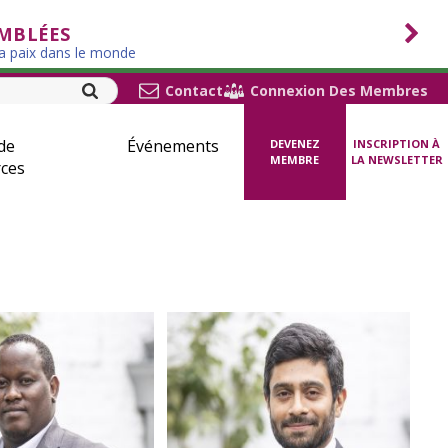
EMBLÉES
la paix dans le monde
Contact
Connexion Des Membres
de
Événements
DEVENEZ
INSCRIPTION À
MEMBRE
LA NEWSLETTER
ces
oseph Njuguna
Santosh P. Kumar
Directeur des politiques
Directeur legal