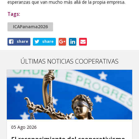
esperanzas que van mucho más allá de la propia empresa.
Tags:
ICAPanama2026
Share
share
share
this
article
ÚLTIMAS NOTICIAS COOPERATIVAS
05 Ago 2026