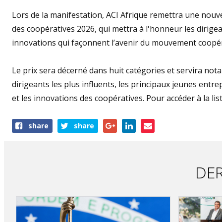
Lors de la manifestation, ACI Afrique remettra une nouvell
des coopératives 2026, qui mettra à l'honneur les dirigea
innovations qui façonnent l’avenir du mouvement coopér
Le prix sera décerné dans huit catégories et servira no
dirigeants les plus influents, les principaux jeunes en
et les innovations des coopératives. Pour accéder à la list
Share
share
share
this
article
DER