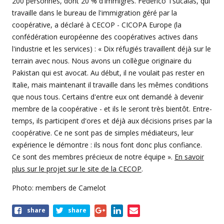
200 personnes, dont 20 % d'immigrés. Federico Tsucalas, qui
travaille dans le bureau de l'immigration géré par la
coopérative, a déclaré à CECOP - CICOPA Europe (la
confédération européenne des coopératives actives dans
l'industrie et les services) : « Dix réfugiés travaillent déjà sur le
terrain avec nous. Nous avons un collègue originaire du
Pakistan qui est avocat. Au début, il ne voulait pas rester en
Italie, mais maintenant il travaille dans les mêmes conditions
que nous tous. Certains d'entre eux ont demandé à devenir
membre de la coopérative - et ils le seront très bientôt. Entre-
temps, ils participent d'ores et déjà aux décisions prises par la
coopérative. Ce ne sont pas de simples médiateurs, leur
expérience le démontre : ils nous font donc plus confiance.
Ce sont des membres précieux de notre équipe ».
En savoir
plus sur le projet sur le site de la CECOP
.
Photo: members de Camelot
Share
share
share
this