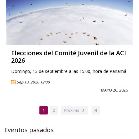
Elecciones del Comité Juvenil de la ACI
2026
Domingo, 13 de septiembre a las 15:00, hora de Panamá
Sep 13, 2026 12:00
MAYO 26, 2026
Paginación
Página
1
Page
2
Siguiente
Proximo
Última
actual
página
página
Eventos pasados