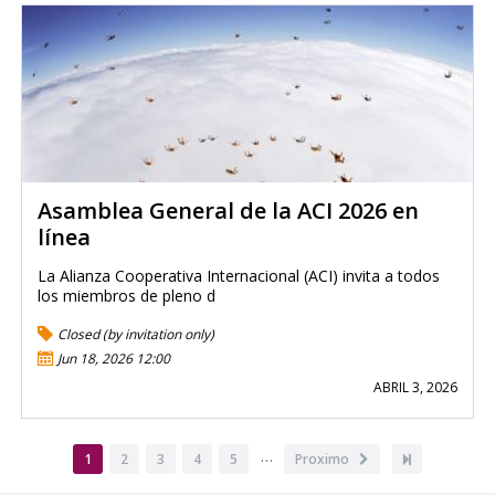
Asamblea General de la ACI 2026 en
línea
La Alianza Cooperativa Internacional (ACI) invita a todos
los miembros de pleno d
Closed (by invitation only)
Jun 18, 2026 12:00
ABRIL 3, 2026
Paginación
…
Página
1
Page
2
Page
3
Page
4
Page
5
Siguiente
Proximo
Última
actual
página
página