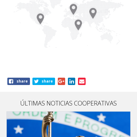
Share
share
share
this
page
ÚLTIMAS NOTICIAS COOPERATIVAS