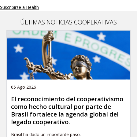
g
Suscribirse a Health
i
n
a
ÚLTIMAS NOTICIAS COOPERATIVAS
c
i
ó
n
05 Ago 2026
El reconocimiento del cooperativismo
como hecho cultural por parte de
Brasil fortalece la agenda global del
legado cooperativo.
Brasil ha dado un importante paso...