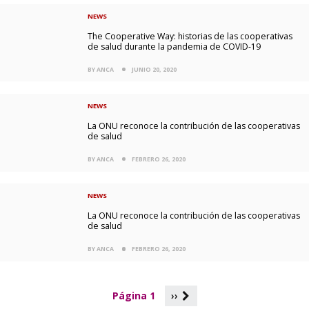
NEWS
The Cooperative Way: historias de las cooperativas
de salud durante la pandemia de COVID-19
BY ANCA
JUNIO 20, 2020
NEWS
La ONU reconoce la contribución de las cooperativas
de salud
BY ANCA
FEBRERO 26, 2020
NEWS
La ONU reconoce la contribución de las cooperativas
de salud
BY ANCA
FEBRERO 26, 2020
P
Página 1
››
a