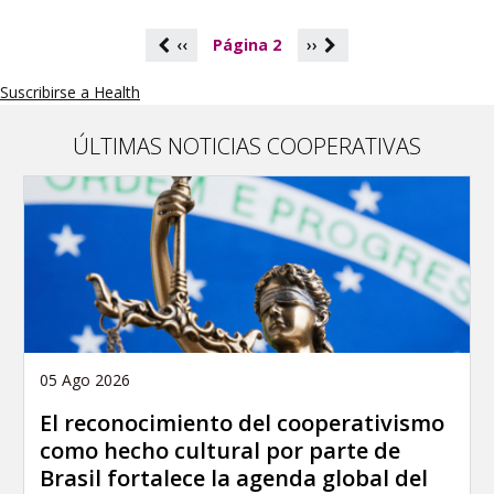
P
‹‹
Página 2
››
a
g
Suscribirse a Health
i
n
a
ÚLTIMAS NOTICIAS COOPERATIVAS
c
i
ó
n
05 Ago 2026
El reconocimiento del cooperativismo
como hecho cultural por parte de
Brasil fortalece la agenda global del