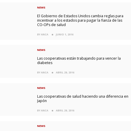
NEWS
El Gobierno de Estados Unidos cambia reglas para
incentivar a los estados para pagar la fianza de las
CO-OPs de salud
BY ANCA
JUNIO 1, 2016
NEWS
Las cooperativas están trabajando para vencer la
diabetes
BY ANCA
ABRIL 29, 2016
NEWS
Las cooperativas de salud haciendo una diferencia en
Japón
BY ANCA
ABRIL 29, 2016
NEWS