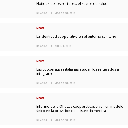
Noticias de los sectores: el sector de salud
BY ANCA
MARZO 31, 2016
NEWS
La identidad cooperativa en el entorno sanitario
BY ANCA
ABRIL 1, 2016
NEWS
Las cooperativas italianas ayudan los refugiados a
integrarse
BY ANCA
MARZO 31, 2016
NEWS
Informe de la OIT: Las cooperativas traen un modelo
único en la provisión de asistencia médica
BY ANCA
MARZO 31, 2016