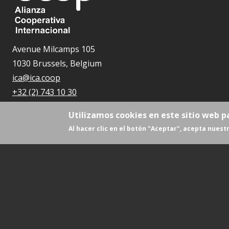
Avenue Milcamps 105
1030 Brussels, Belgium
ica@ica.coop
+32 (2) 743 10 30
Utilizamos cookies en este sitio web p
Al hacer clic en el botón "Aceptar", acepta nuestr