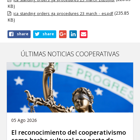
KB)
(235.85
ica_standing_orders_ga_procedures_23_march_-_es.pdf
KB)
Share
share
share
this
publication
ÚLTIMAS NOTICIAS COOPERATIVAS
05 Ago 2026
El reconocimiento del cooperativismo