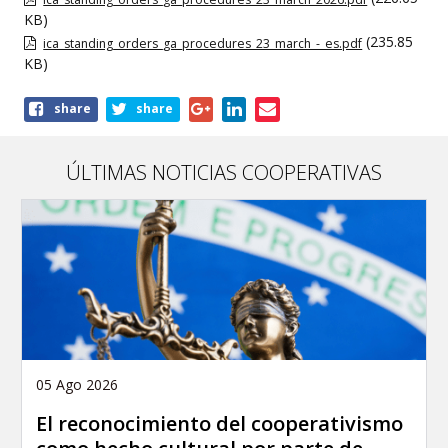
KB)
(235.85
ica_standing_orders_ga_procedures_23_march_-_es.pdf
KB)
Share
share
share
this
publication
ÚLTIMAS NOTICIAS COOPERATIVAS
05 Ago 2026
El reconocimiento del cooperativismo