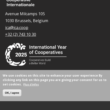
Avenue Milcamps 105
1030 Brussels, Belgium
ica@ica.coop
+32 (2) 743 10 30
We use cookies on this site to enhance your user experience
By
© Tous droits réservés 2026.
clicking any link on this page you are giving your consent for us to
set cookies.
Plus d'infos
OK, I agree