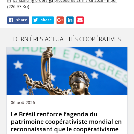
ica_standing_orders_ga_procedures_23_march_2026_-_fr.pdf
(226.97 Ko)
Share
share
share
this
publication
DERNIÈRES ACTUALITÉS COOPÉRATIVES
06 aoû 2026
Le Brésil renforce l’agenda du
patrimoine coopérativiste mondial en
reconnaissant que le coopérativisme