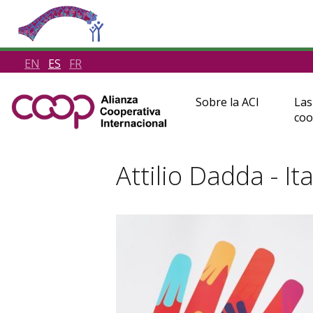
EN
ES
FR
Sobre la ACI
Las
coo
Attilio Dadda - Ita