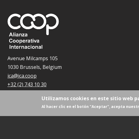
Avenue Milcamps 105
1030 Brussels, Belgium
ica@ica.coop
+32 (2) 743 10 30
Utilizamos cookies en este sitio web p
Al hacer clic en el botón "Aceptar", acepta nuestr