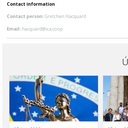
Contact information
Contact person:
Gretchen Hacquard
Email:
hacquard@ica.coop
Ú