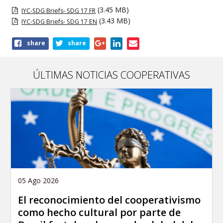
(3.45 MB)
IYC-SDG Briefs- SDG 17 FR
(3.43 MB)
IYC-SDG Briefs- SDG 17 EN
Share
share
share
this
publication
ÚLTIMAS NOTICIAS COOPERATIVAS
05 Ago 2026
El reconocimiento del cooperativismo
como hecho cultural por parte de