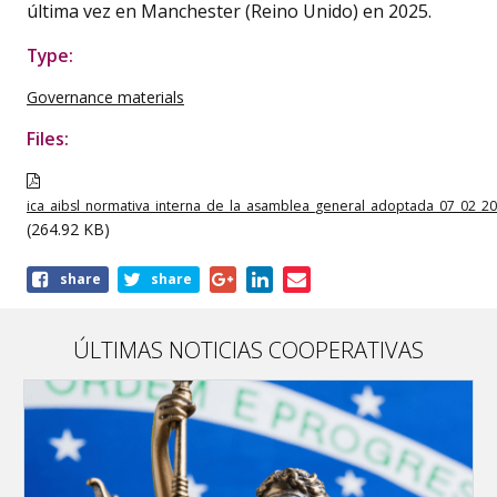
última vez en Manchester (Reino Unido) en 2025.
Type:
Governance materials
Files:
ica_aibsl_normativa_interna_de_la_asamblea_general_adoptada_07_02_202
(264.92 KB)
Share
share
share
this
publication
ÚLTIMAS NOTICIAS COOPERATIVAS