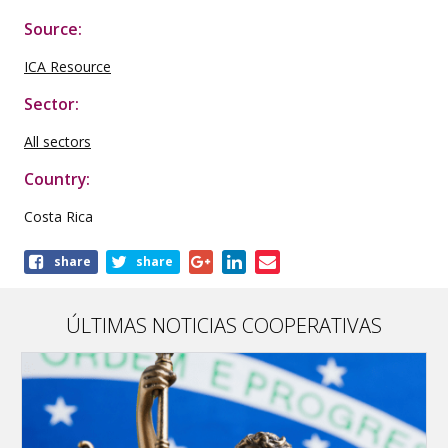
Source:
ICA Resource
Sector:
All sectors
Country:
Costa Rica
Share
share
share
this
publication
ÚLTIMAS NOTICIAS COOPERATIVAS