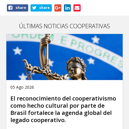
Share
share
share
this
article
ÚLTIMAS NOTICIAS COOPERATIVAS
05 Ago 2026
El reconocimiento del cooperativismo
como hecho cultural por parte de
Brasil fortalece la agenda global del
legado cooperativo.