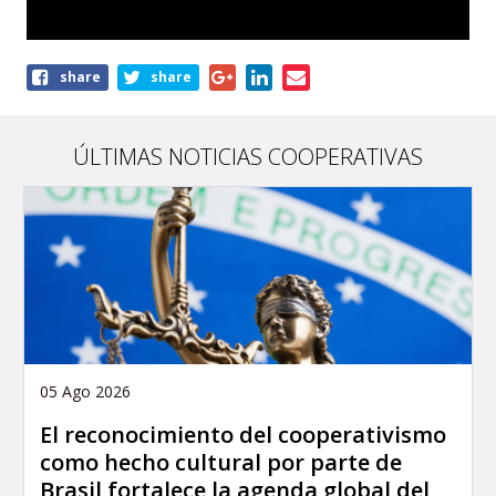
Share
share
share
this
page
ÚLTIMAS NOTICIAS COOPERATIVAS
05 Ago 2026
El reconocimiento del cooperativismo
como hecho cultural por parte de
Brasil fortalece la agenda global del