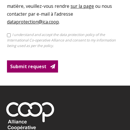
matière, veuillez-vous rendre
sur la page
ou nous
contacter par e-mail à l’adresse
dataprotection@ica.coop
.
I understand and accept the data protection policy of the
TERMS
International Co-operative Alliance and consent to my information
AND
being used as per the policy.
CONDITIONS
CHECKBOX
Submit request