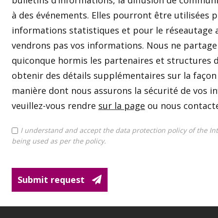
bulletins d’informations, la diffusion de communi
à des événements. Elles pourront être utilisées p
informations statistiques et pour le réseautage
vendrons pas vos informations. Nous ne partage
quiconque hormis les partenaires et structures de
obtenir des détails supplémentaires sur la façon 
manière dont nous assurons la sécurité de vos in
veuillez-vous rendre
sur la page
ou nous contacte
I understand and accept the data protection policy of the In
TERMS
being used as per the policy.
AND
CONDITIONS
CHECKBOX
Submit request