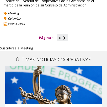
Comité de Juventud de Cooperativas de las Américas en el
marco de la reunión de su Consejo de Administración.
Meeting
Colombia
Junio 3, 2015
P
Página 1
››
a
g
Suscribirse a Meeting
i
n
a
ÚLTIMAS NOTICIAS COOPERATIVAS
c
i
ó
n