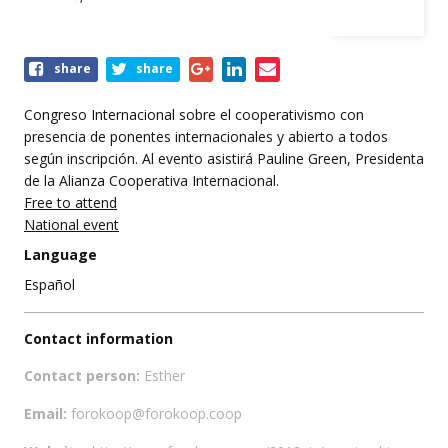
Share
share
share
this
event
Congreso Internacional sobre el cooperativismo con
presencia de ponentes internacionales y abierto a todos
según inscripción. Al evento asistirá Pauline Green, Presidenta
de la Alianza Cooperativa Internacional.
Free to attend
National event
Language
Español
Contact information
Contact person:
Esther
Email:
forokoop@forokoop.coop