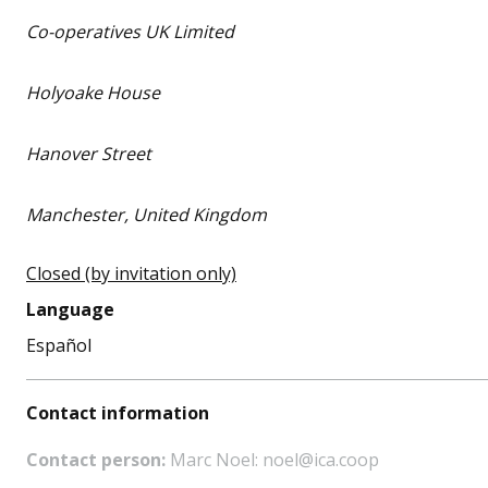
Co-operatives UK Limited
Holyoake House
Hanover Street
Manchester, United Kingdom
Closed (by invitation only)
Language
Español
Contact information
Contact person:
Marc Noel: noel@ica.coop