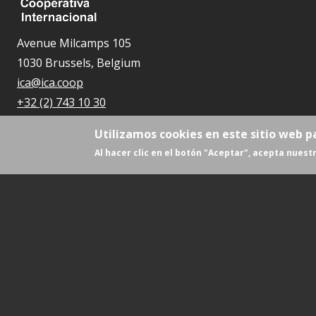
Avenue Milcamps 105
1030 Brussels, Belgium
ica@ica.coop
+32 (2) 743 10 30
Utilizamos cookies en este sitio web p
Al hacer clic en el botón "Aceptar", acepta nuestr