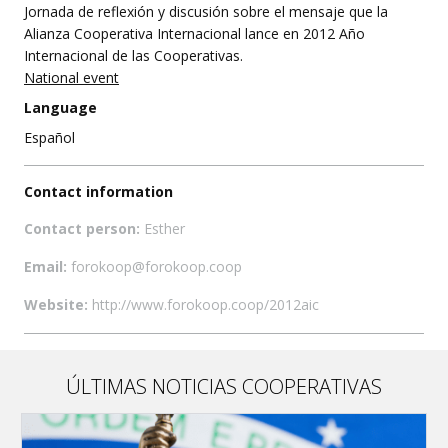
event
Jornada de reflexión y discusión sobre el mensaje que la
Alianza Cooperativa Internacional lance en 2012 Año
Internacional de las Cooperativas.
National event
Language
Español
Contact information
Contact person:
Esther
Email:
forokoop@forokoop.coop
Website:
http://www.forokoop.coop/2012aic
ÚLTIMAS NOTICIAS COOPERATIVAS