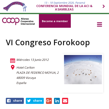
13 – 18 Septiembre 2026, Panamá
CONFERENCIA MUNDIAL DE LA ACI &
ASAMBLEAS
Become a member
VI Congreso Forokoop
Miércoles 13 Junio 2012
Hotel Carlton
PLAZA DE FEDERICO MOYUA, 2
48009 Vizcaya
España
Share
share
share
this