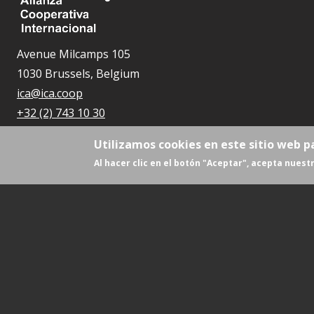
Avenue Milcamps 105
1030 Brussels, Belgium
ica@ica.coop
+32 (2) 743 10 30
Utilizamos cookies en este sitio web p
Al hacer clic en el botón "Aceptar", acepta nuestr