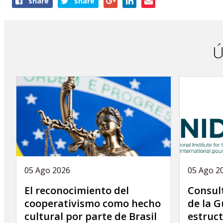
share
share
this
page
Ú
05 Ago 2026
05 Ago 2
El reconocimiento del
Consult
cooperativismo como hecho
de la G
cultural por parte de Brasil
estruct