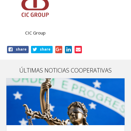
CIC Group
Share
share
share
this
page
ÚLTIMAS NOTICIAS COOPERATIVAS