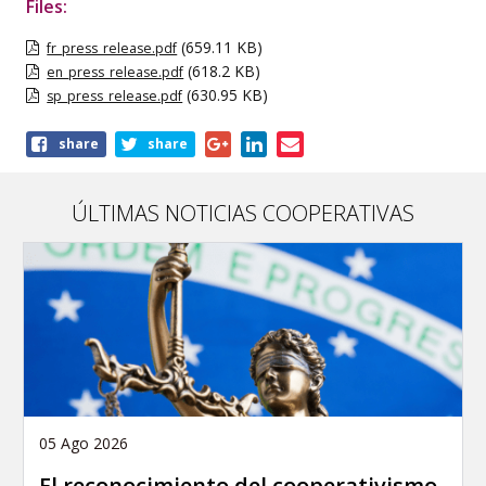
Files:
(659.11 KB)
fr_press_release.pdf
(618.2 KB)
en_press_release.pdf
(630.95 KB)
sp_press_release.pdf
Share
share
share
this
publication
ÚLTIMAS NOTICIAS COOPERATIVAS
05 Ago 2026
El reconocimiento del cooperativismo