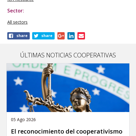
Sector:
All sectors
Share
share
share
this
publication
ÚLTIMAS NOTICIAS COOPERATIVAS
05 Ago 2026
El reconocimiento del cooperativismo