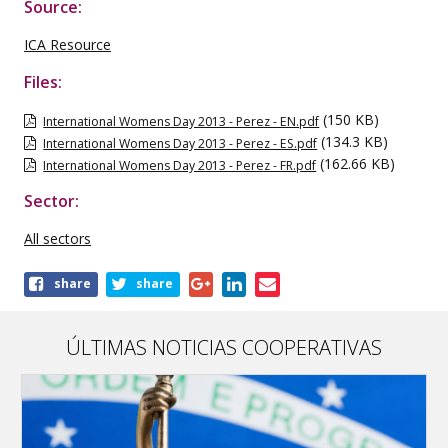
Source:
ICA Resource
Files:
(150 KB)
International Womens Day 2013 - Perez - EN.pdf
(134.3 KB)
International Womens Day 2013 - Perez - ES.pdf
(162.66 KB)
International Womens Day 2013 - Perez - FR.pdf
Sector:
All sectors
Share
share
share
this
publication
ÚLTIMAS NOTICIAS COOPERATIVAS