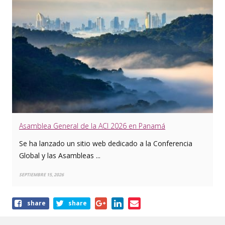
Asamblea General de la ACI 2026 en Panamá
Se ha lanzado un sitio web dedicado a la Conferencia
Global y las Asambleas ...
SEPTIEMBRE 15, 2026
Share
share
share
this
article