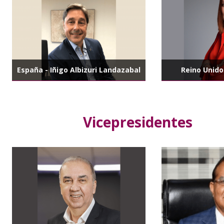
España - Iñigo Albizuri Landazabal
Reino Unido
Vicepresidentes