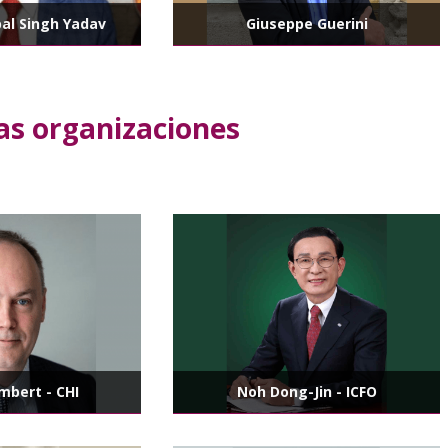
pal Singh Yadav
Giuseppe Guerini
as organizaciones
mbert - CHI
Noh Dong-Jin - ICFO