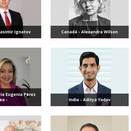
rasimir Ignatov
Canadá - Alexandra Wilson
ría Eugenia Pérez
ea -
India - Aditya Yadav