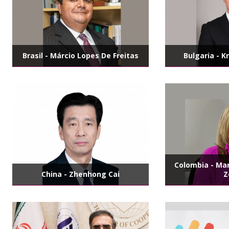
Brasil - Márcio Lopes De Freitas
Bulgaria - K
Colombia - Ma
China - Zhenhong Cai
Z