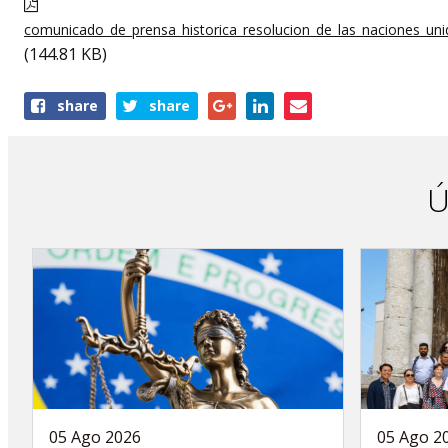
comunicado_de_prensa_historica_resolucion_de_las_naciones_uni
(144.81 KB)
Share
share
share
this
publication
Ú
05 Ago 2026
05 Ago 2