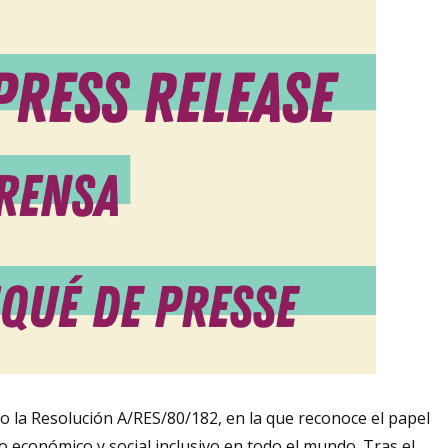
 la Resolución A/RES/80/182, en la que reconoce el papel
o económico y social inclusivo en todo el mundo. Tras el