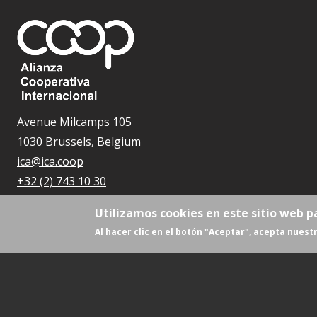
Avenue Milcamps 105
1030 Brussels, Belgium
ica@ica.coop
+32 (2) 743 10 30
Utilizamos cookies en este sitio web p
Al hacer clic en el botón "Aceptar", acepta nuestr