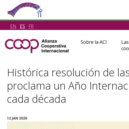
EN
ES
FR
Sobre la ACI
Las
coo
Histórica resolución de l
proclama un Año Internaci
cada década
12 JAN 2026