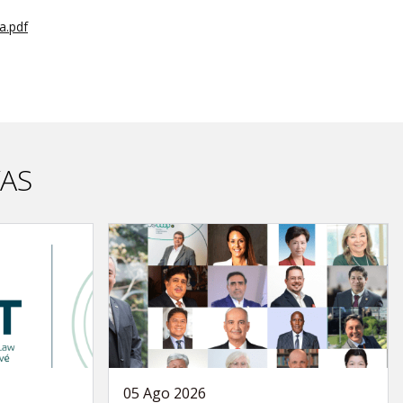
a.pdf
VAS
05 Ago 2026