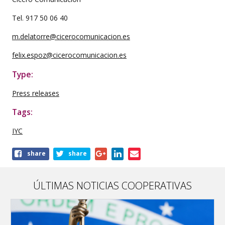
Tel. 917 50 06 40
m.delatorre@cicerocomunicacion.es
felix.espoz@cicerocomunicacion.es
Type:
Press releases
Tags:
IYC
Share
share
share
this
publication
ÚLTIMAS NOTICIAS COOPERATIVAS