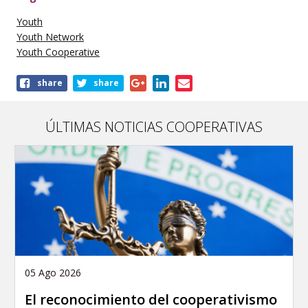
Youth
Youth Network
Youth Cooperative
Share
share
share
this
publication
ÚLTIMAS NOTICIAS COOPERATIVAS
05 Ago 2026
El reconocimiento del cooperativismo