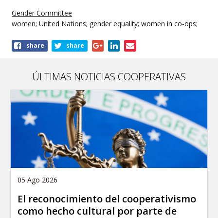
Gender Committee
women; United Nations; gender equality; women in co-ops;
Share
share
share
this
publication
ÚLTIMAS NOTICIAS COOPERATIVAS
05 Ago 2026
El reconocimiento del cooperativismo
como hecho cultural por parte de