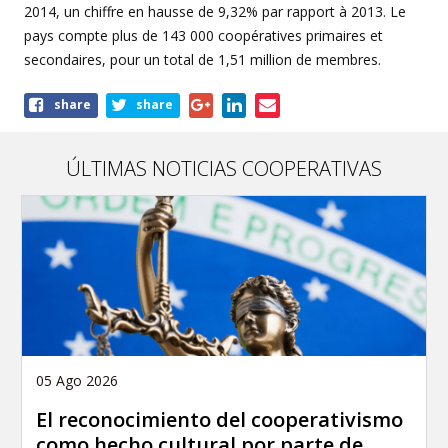
2014, un chiffre en hausse de 9,32% par rapport à 2013. Le
pays compte plus de 143 000 coopératives primaires et
secondaires, pour un total de 1,51 million de membres.
Share
share
share
this
article
ÚLTIMAS NOTICIAS COOPERATIVAS
05 Ago 2026
El reconocimiento del cooperativismo
como hecho cultural por parte de