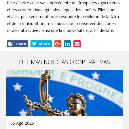
face à cette crise sans précédente qui frappe les agriculteurs
et les coopératives agricoles depuis des années. Elles sont
vitales, pas seulement pour résoudre le problème de la faim
et de la malnutrition, mais aussi pour conserver des zones
rurales attractives ainsi que la biodiversité », a-t-il déclaré.
Share
share
share
this
article
ÚLTIMAS NOTICIAS COOPERATIVAS
05 Ago 2026