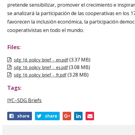
pretende sensibilizar, promover el crecimiento e inspirar
se analizará la participación de las cooperativas en los 
favorecen la inclusión económica, la participación democr
cooperativistas en todo el mundo.
Files:
(3.37 MB)
sdg_16_policy_brief_-_en.pdf
(3.08 MB)
sdg_16_policy_brief_-_es.pdf
(3.28 MB)
sdg_16_policy_brief_-_fr.pdf
Tags:
IYC–SDG Briefs
Share
share
share
this
publication